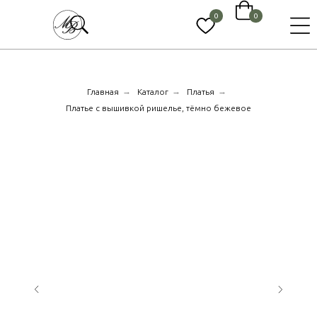
0
0
→
→
→
Главная
Каталог
Платья
Платье с вышивкой ришелье, тёмно бежевое