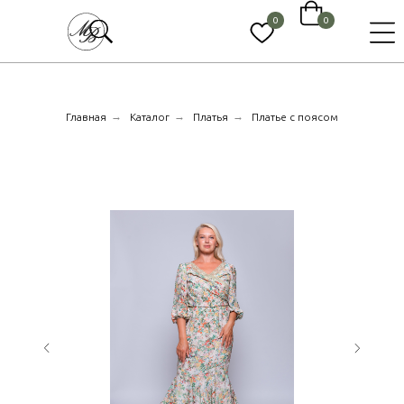
0
0
→
→
→
Главная
Каталог
Платья
Платье с поясом