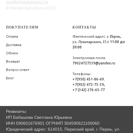
конфиденциальности
© Madam Babashova 2024
ПОКУПАТЕЛЯМ
КОНТАКТЫ
Оплата
Фактический адрес:
г. Пермь,
ул. Луначарского, 15
с 11:00 до
Доставка
20:00
Обмен
Электронная почта:
Возврат
79024727339@yandex.ru
Вопрос-ответ
Телефоны:
Блог
+7(950) 451-86-69
,
+7(902) 472-73-39
,
+7 (342) 276-65-77
Реквизиты:
ИП Бабашова Светлана Юрьевна.
ИНН 590601676901 ОГРНИП 304590621100060
Юридический адрес: 614015, Пермский край, г. Пермь, ул.