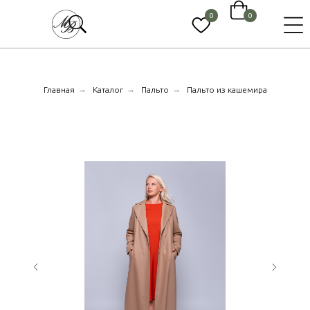
0
0
→
→
→
Главная
Каталог
Пальто
Пальто из кашемира