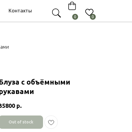
Контакты
0
0
вами
Блуза с объёмными
рукавами
35800
р.
Out of stock