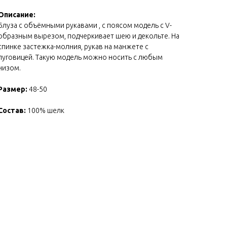
Описание:
Блуза с объёмными рукавами , с поясом модель с V-
образным вырезом, подчеркивает шею и декольте. На
спинке застежка-молния, рукав на манжете с
пуговицей. Такую модель можно носить с любым
низом.
Размер:
48-50
Состав:
100% шелк