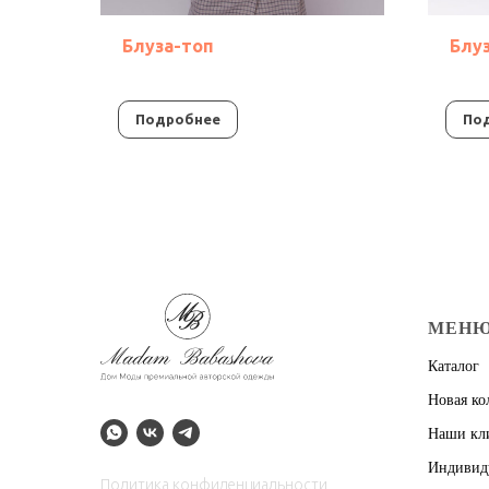
ку
Блуза-топ
Блу
Подробнее
По
МЕН
Каталог
Новая ко
Наши кл
Индивид
Политика конфиденциальности