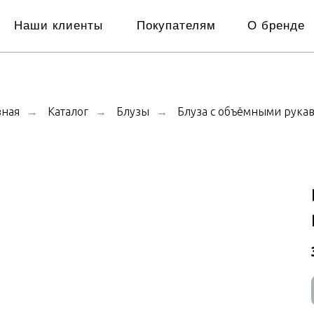
Наши клиенты
Покупателям
О бренде
вная
Каталог
Блузы
Блуза с объёмными рука
→
→
→