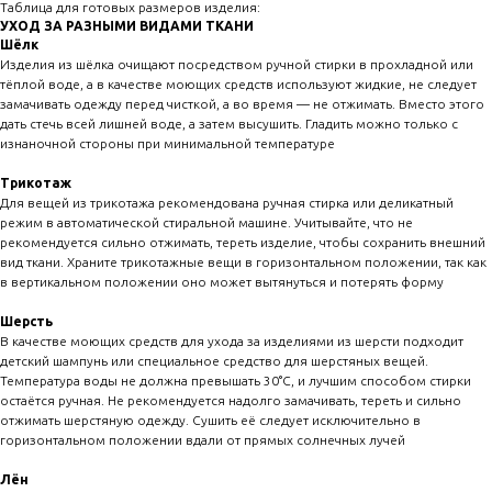
Таблица для готовых размеров изделия:
УХОД ЗА РАЗНЫМИ ВИДАМИ ТКАНИ
Шёлк
Изделия из шёлка очищают посредством ручной стирки в прохладной или
тёплой воде, а в качестве моющих средств используют жидкие, не следует
замачивать одежду перед чисткой, а во время — не отжимать. Вместо этого
дать стечь всей лишней воде, а затем высушить. Гладить можно только с
изнаночной стороны при минимальной температуре
Трикотаж
Для вещей из трикотажа рекомендована ручная стирка или деликатный
режим в автоматической стиральной машине. Учитывайте, что не
рекомендуется сильно отжимать, тереть изделие, чтобы сохранить внешний
вид ткани. Храните трикотажные вещи в горизонтальном положении, так как
в вертикальном положении оно может вытянуться и потерять форму
Шерсть
В качестве моющих средств для ухода за изделиями из шерсти подходит
детский шампунь или специальное средство для шерстяных вещей.
Температура воды не должна превышать 30°C, и лучшим способом стирки
остаётся ручная. Не рекомендуется надолго замачивать, тереть и сильно
отжимать шерстяную одежду. Сушить её следует исключительно в
горизонтальном положении вдали от прямых солнечных лучей
Лён