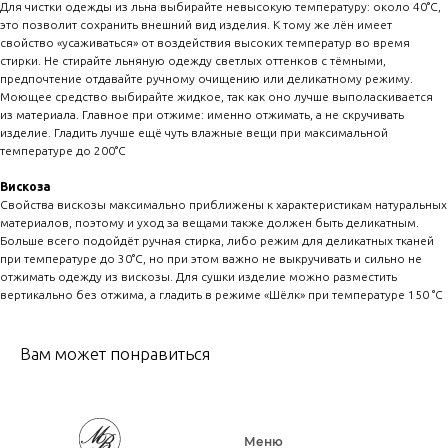
Для чистки одежды из льна выбирайте невысокую температуру: около 40°C,
это позволит сохранить внешний вид изделия. К тому же лён имеет
свойство «усаживаться» от воздействия высоких температур во время
стирки. Не стирайте льняную одежду светлых оттенков с тёмными,
предпочтение отдавайте ручному очищению или деликатному режиму.
Моющее средство выбирайте жидкое, так как оно лучше выполаскивается
из материала. Главное при отжиме: именно отжимать, а не скручивать
изделие. Гладить лучше ещё чуть влажные вещи при максимальной
температуре до 200°C
Вискоза
Свойства вискозы максимально приближены к характеристикам натуральных
материалов, поэтому и уход за вещами также должен быть деликатным.
Больше всего подойдёт ручная стирка, либо режим для деликатных тканей
при температуре до 30°C, но при этом важно не выкручивать и сильно не
отжимать одежду из вискозы. Для сушки изделие можно разместить
вертикально без отжима, а гладить в режиме «Шёлк» при температуре 150 °C
Вам может понравиться
Меню