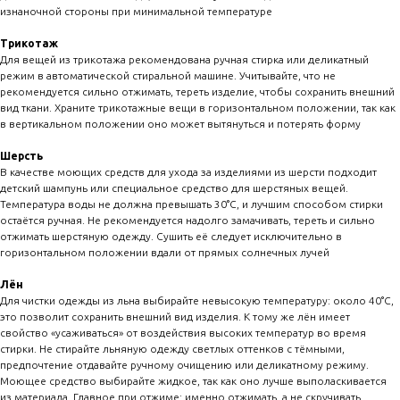
изнаночной стороны при минимальной температуре
Трикотаж
Для вещей из трикотажа рекомендована ручная стирка или деликатный
режим в автоматической стиральной машине. Учитывайте, что не
рекомендуется сильно отжимать, тереть изделие, чтобы сохранить внешний
вид ткани. Храните трикотажные вещи в горизонтальном положении, так как
в вертикальном положении оно может вытянуться и потерять форму
Шерсть
В качестве моющих средств для ухода за изделиями из шерсти подходит
детский шампунь или специальное средство для шерстяных вещей.
Температура воды не должна превышать 30°C, и лучшим способом стирки
остаётся ручная. Не рекомендуется надолго замачивать, тереть и сильно
отжимать шерстяную одежду. Сушить её следует исключительно в
горизонтальном положении вдали от прямых солнечных лучей
Лён
Для чистки одежды из льна выбирайте невысокую температуру: около 40°C,
это позволит сохранить внешний вид изделия. К тому же лён имеет
свойство «усаживаться» от воздействия высоких температур во время
стирки. Не стирайте льняную одежду светлых оттенков с тёмными,
предпочтение отдавайте ручному очищению или деликатному режиму.
Моющее средство выбирайте жидкое, так как оно лучше выполаскивается
из материала. Главное при отжиме: именно отжимать, а не скручивать