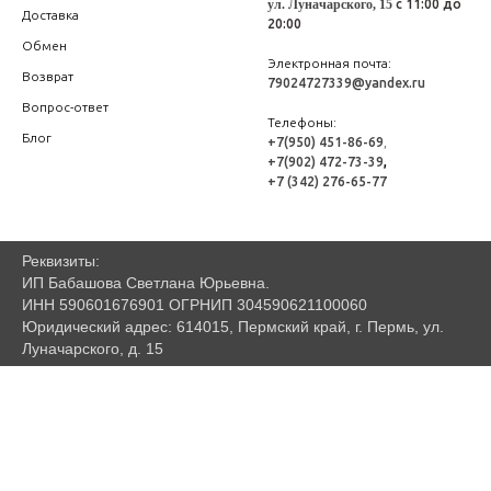
ул. Луначарского, 15
с 11:00 до
Доставка
20:00
Обмен
Электронная почта:
Возврат
79024727339@yandex.ru
Вопрос-ответ
Телефоны:
Блог
+7(950) 451-86-69
,
+7(902) 472-73-39
,
+7 (342) 276-65-77
Реквизиты:
ИП Бабашова Светлана Юрьевна.
ИНН 590601676901 ОГРНИП 304590621100060
Юридический адрес: 614015, Пермский край, г. Пермь, ул.
Луначарского, д. 15