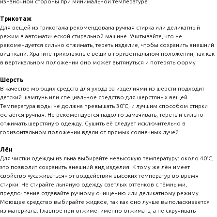
изнаночной стороны при минимальной температуре
Трикотаж
Для вещей из трикотажа рекомендована ручная стирка или деликатный
режим в автоматической стиральной машине. Учитывайте, что не
рекомендуется сильно отжимать, тереть изделие, чтобы сохранить внешний
вид ткани. Храните трикотажные вещи в горизонтальном положении, так как
в вертикальном положении оно может вытянуться и потерять форму
Шерсть
В качестве моющих средств для ухода за изделиями из шерсти подходит
детский шампунь или специальное средство для шерстяных вещей.
Температура воды не должна превышать 30°C, и лучшим способом стирки
остаётся ручная. Не рекомендуется надолго замачивать, тереть и сильно
отжимать шерстяную одежду. Сушить её следует исключительно в
горизонтальном положении вдали от прямых солнечных лучей
Лён
Для чистки одежды из льна выбирайте невысокую температуру: около 40°C,
это позволит сохранить внешний вид изделия. К тому же лён имеет
свойство «усаживаться» от воздействия высоких температур во время
стирки. Не стирайте льняную одежду светлых оттенков с тёмными,
предпочтение отдавайте ручному очищению или деликатному режиму.
Моющее средство выбирайте жидкое, так как оно лучше выполаскивается
из материала. Главное при отжиме: именно отжимать, а не скручивать