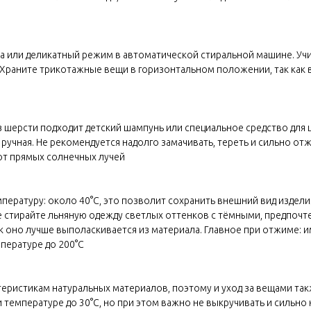
а или деликатный режим в автоматической стиральной машине. Учи
. Храните трикотажные вещи в горизонтальном положении, так как
из шерсти подходит детский шампунь или специальное средство для
ручная. Не рекомендуется надолго замачивать, тереть и сильно от
от прямых солнечных лучей
ературу: около 40°C, это позволит сохранить внешний вид изделия
Не стирайте льняную одежду светлых оттенков с тёмными, предпоч
 оно лучше выполаскивается из материала. Главное при отжиме: им
пературе до 200°C
еристикам натуральных материалов, поэтому и уход за вещами та
и температуре до 30°C, но при этом важно не выкручивать и сильно