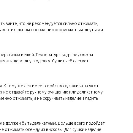
тывайте, что не рекомендуется сильно отжимать,
 в вертикальном положении оно может вытянуться и
 шерстяных вещей. Температура воды не должна
жимать шерстяную одежду. Сушить её следует
. К тому же лён имеет свойство «усаживаться» от
тение отдавайте ручному очищению или деликатному
енно отжимать, а не скручивать изделие. Гладить
кже должен быть деликатным. Больше всего подойдёт
 не отжимать одежду из вискозы. Для сушки изделие