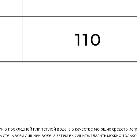
и в прохладной или тёплой воде, а в качестве моющих средств исп
ть стечь всей лишней воде, а затем высушить. Гладить можно толь