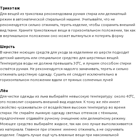
Трикотаж
Для вещей из трикотажа рекомендована ручная стирка или деликатный
режим в автоматической стиральной машине. Учитывайте, что не
рекомендуется сильно отжимать, тереть изделие, чтобы сохранить внешний
вид ткани. Храните трикотажные вещи в горизонтальном положении, так как
в вертикальном положении оно может вытянуться и потерять форму
Шерсть
В качестве моющих средств для ухода за изделиями из шерсти подходит
детский шампунь или специальное средство для шерстяных вещей.
Температура воды не должна превышать 30°C, и лучшим способом стирки
остаётся ручная. Не рекомендуется надолго замачивать, тереть и сильно
отжимать шерстяную одежду. Сушить её следует исключительно в
горизонтальном положении вдали от прямых солнечных лучей
Лён
Для чистки одежды из льна выбирайте невысокую температуру: около 40°C,
это позволит сохранить внешний вид изделия. К тому же лён имеет
свойство «усаживаться» от воздействия высоких температур во время
стирки. Не стирайте льняную одежду светлых оттенков с тёмными,
предпочтение отдавайте ручному очищению или деликатному режиму.
Моющее средство выбирайте жидкое, так как оно лучше выполаскивается
из материала. Главное при отжиме: именно отжимать, а не скручивать
изделие. Гладить лучше ещё чуть влажные вещи при максимальной