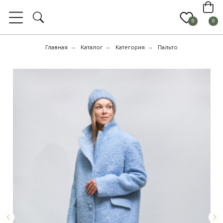
0
0
→
→
→
Главная
Каталог
Категория
Пальто