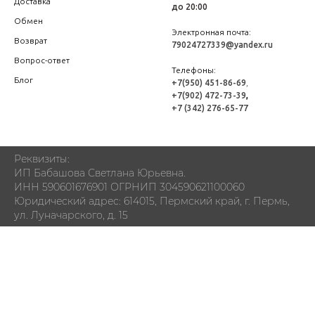
Доставка
до 20:00
Обмен
Электронная почта:
Возврат
79024727339@yandex.ru
Вопрос-ответ
Телефоны:
Блог
+7(950) 451-86-69
,
+7(902) 472-73-39
,
+7 (342) 276-65-77
Реквизиты:
ИП Бабашова Светлана Юрьевна.
ИНН 590601676901 ОГРНИП 304590621100060
Юридический адрес: 614015, Пермский край, г. Пермь,
ул. Луначарского, д. 15