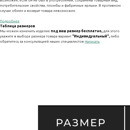
возможен, если он не был в употреблении, сохранены товарный вид,
потребительские свойства, пломбы и фабричные ярлыки. В противном
случае обмен и возврат товара невозможен.
Подробнее
Таблица размеров
Мы можем изменить изделие
под ваш размер бесплатно,
для этого
укажите в выборе размера товара вариант
"Индивидуальный" ,
либо
обратитесь за консультацией наших специалистов
Написать