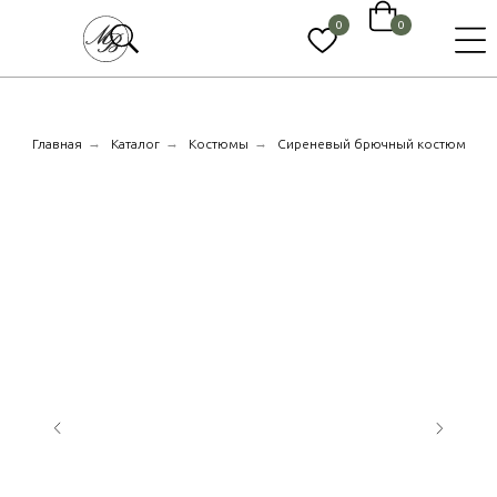
0
0
→
→
→
Главная
Каталог
Костюмы
Сиреневый брючный костюм