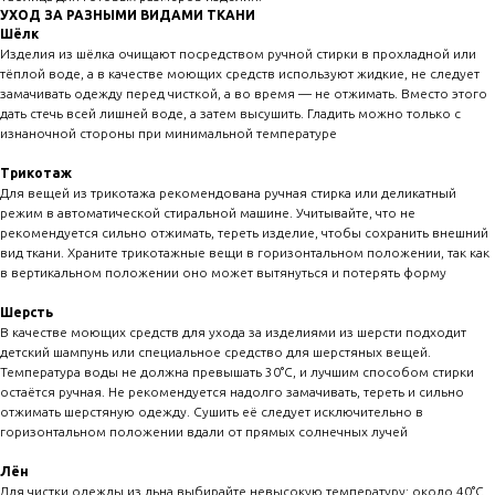
УХОД ЗА РАЗНЫМИ ВИДАМИ ТКАНИ
Шёлк
Изделия из шёлка очищают посредством ручной стирки в прохладной или
тёплой воде, а в качестве моющих средств используют жидкие, не следует
замачивать одежду перед чисткой, а во время — не отжимать. Вместо этого
дать стечь всей лишней воде, а затем высушить. Гладить можно только с
изнаночной стороны при минимальной температуре
Трикотаж
Для вещей из трикотажа рекомендована ручная стирка или деликатный
режим в автоматической стиральной машине. Учитывайте, что не
рекомендуется сильно отжимать, тереть изделие, чтобы сохранить внешний
вид ткани. Храните трикотажные вещи в горизонтальном положении, так как
в вертикальном положении оно может вытянуться и потерять форму
Шерсть
В качестве моющих средств для ухода за изделиями из шерсти подходит
детский шампунь или специальное средство для шерстяных вещей.
Температура воды не должна превышать 30°C, и лучшим способом стирки
остаётся ручная. Не рекомендуется надолго замачивать, тереть и сильно
отжимать шерстяную одежду. Сушить её следует исключительно в
горизонтальном положении вдали от прямых солнечных лучей
Лён
Для чистки одежды из льна выбирайте невысокую температуру: около 40°C,