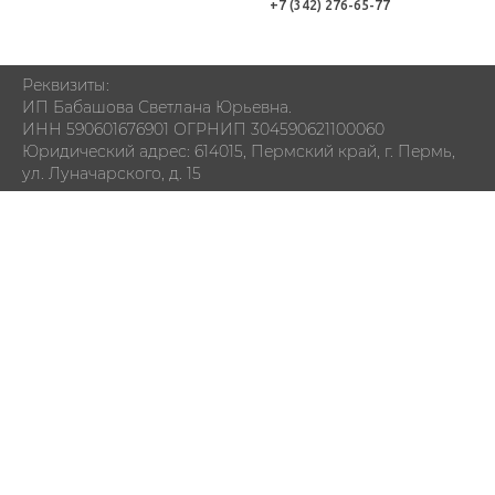
+7 (342) 276-65-77
Реквизиты:
ИП Бабашова Светлана Юрьевна.
ИНН 590601676901 ОГРНИП 304590621100060
Юридический адрес: 614015, Пермский край, г. Пермь,
ул. Луначарского, д. 15