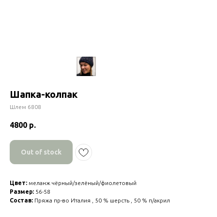
Шапка-колпак
Шлем 6808
4800
р.
Out of stock
Цвет:
меланж чёрный/зелёный/фиолетовый
Размер:
56-58
Состав:
Пряжа пр-во Италия , 50 % шерсть , 50 % п/акрил