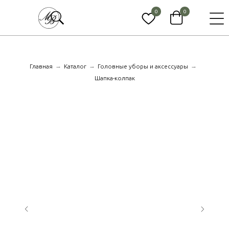
0
0
→
→
→
Главная
Каталог
Головные уборы и аксессуары
Шапка-колпак